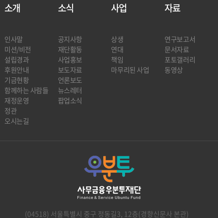
소개
소식
사업
자료
인사말
공지사항
상생
연구보고서
미션/비전
재단활동
연대
문서자료
설립경과
사업홍보
책임
포토갤러리
후원안내
보도자료
마무리된 사업
동영상
기금현황
언론보도
함께하는 사람들
뉴스레터
재정운영
팝업소식
정관
오시는길
(04518) 서울특별시 중구 정동길3, 12층(경향신문사 본관)